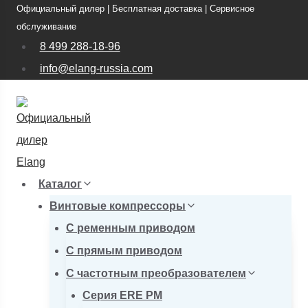
Официальный дилер | Бесплатная доставка | Сервисное
Перейти
обслуживание
к
8 499 288-18-96
содержимому
info@elang-russia.com
Каталог
Винтовые компрессоры
С ременным приводом
С прямым приводом
С частотным преобразователем
Серия ERE PM