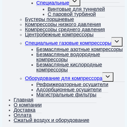
Специальные
дочернее
меню
Винтовые для туннелей
С паровой турбиной
Бустеры поршневые
Компрессоры низкого давления
Компрессоры среднего давления
Центробежные компрессоры
Перекл
Специальные газовые компрессоры
дочерн
меню
Безмасляные азотные компрессоры
Безмасляные водородные
компрессоры
Безмасляные кислородные
компрессоры
Переключить
Оборудование для компрессора
дочернее
меню
Рефрижераторные осушители
Адсорбционные осушители
Магистральные фильтры
Главная
О компании
Доставка
Оплата
Сжатый воздух и оборудование