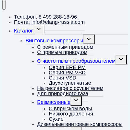
Телефон: 8 499 288-18-96
Почта: info@elang-russia.com
Переключить
Каталог
дочернее
меню
Переключить
Винтовые компрессоры
дочернее
меню
С ременным приводом
С прямым приводом
Перек
С частотным преобразователем
дочерн
меню
Серия ERE PM
Серия PM VSD
Серия VSD
Двухступенчатые
На ресивере с осушителем
Для природного газа
Переключить
Безмасляные
дочернее
меню
С впрыском воды
Низкого давления
Сухие
Дизельные винтовые компрессоры
Переключить