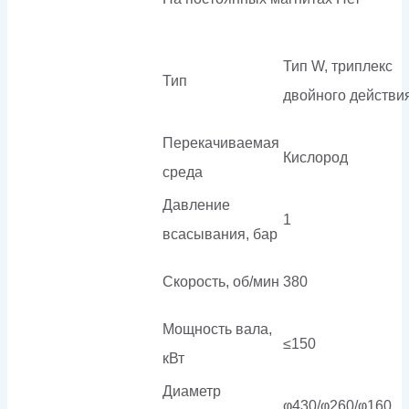
Тип W, триплекс
Тип
двойного действи
Перекачиваемая
Кислород
среда
Давление
1
всасывания, бар
Скорость, об/мин
380
Мощность вала,
≤150
кВт
Диаметр
φ430/φ260/φ160