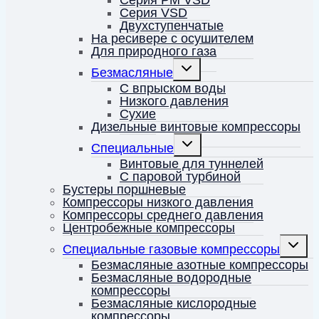
Серия VSD
Двухступенчатые
На ресивере с осушителем
Для природного газа
Переключить
Безмасляные
дочернее
меню
С впрыском воды
Низкого давления
Сухие
Дизельные винтовые компрессоры
Переключить
Специальные
дочернее
меню
Винтовые для туннелей
С паровой турбиной
Бустеры поршневые
Компрессоры низкого давления
Компрессоры среднего давления
Центробежные компрессоры
Перекл
Специальные газовые компрессоры
дочерн
меню
Безмасляные азотные компрессоры
Безмасляные водородные
компрессоры
Безмасляные кислородные
компрессоры