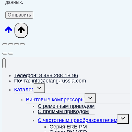
данных.
Телефон: 8 499 288-18-96
Почта: info@elang-russia.com
Переключить
Каталог
дочернее
меню
Переключить
Винтовые компрессоры
дочернее
меню
С ременным приводом
С прямым приводом
Перек
С частотным преобразователем
дочерн
меню
Серия ERE PM
Серия PM VSD