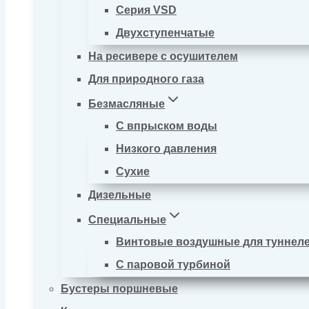
Серия VSD
Двухступенчатые
На ресивере с осушителем
Для природного газа
Безмасляные
С впрыском воды
Низкого давления
Сухие
Дизельные
Специальные
Винтовые воздушные для туннел
С паровой турбиной
Бустеры поршневые