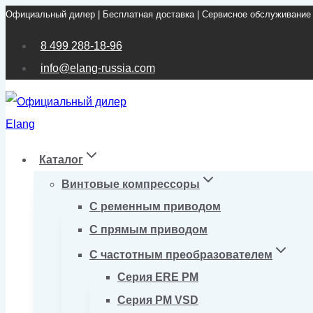
Официальный дилер | Бесплатная доставка | Сервисное обслуживание
Перейти
к
8 499 288-18-96
содержимому
info@elang-russia.com
Каталог
Винтовые компрессоры
С ременным приводом
С прямым приводом
С частотным преобразователем
Серия ERE PM
Серия PM VSD