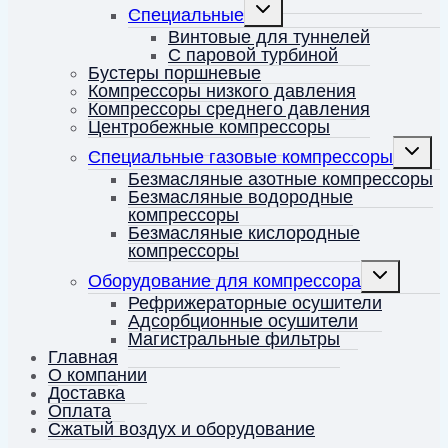
Переключить
Специальные
дочернее
меню
Винтовые для туннелей
С паровой турбиной
Бустеры поршневые
Компрессоры низкого давления
Компрессоры среднего давления
Центробежные компрессоры
Перекл
Специальные газовые компрессоры
дочерн
меню
Безмасляные азотные компрессоры
Безмасляные водородные
компрессоры
Безмасляные кислородные
компрессоры
Переключить
Оборудование для компрессора
дочернее
меню
Рефрижераторные осушители
Адсорбционные осушители
Магистральные фильтры
Главная
О компании
Доставка
Оплата
Сжатый воздух и оборудование