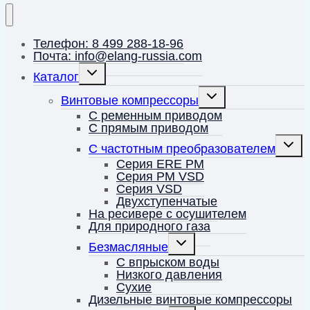
Телефон: 8 499 288-18-96
Почта: info@elang-russia.com
Переключить
Каталог
дочернее
меню
Переключить
Винтовые компрессоры
дочернее
меню
С ременным приводом
С прямым приводом
Перек
С частотным преобразователем
дочерн
меню
Серия ERE PM
Серия PM VSD
Серия VSD
Двухступенчатые
На ресивере с осушителем
Для природного газа
Переключить
Безмасляные
дочернее
меню
С впрыском воды
Низкого давления
Сухие
Дизельные винтовые компрессоры