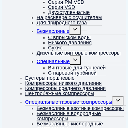
Серия PM VSD
Серия VSD
Двухступенчатые
На ресивере с осушителем
Для природного газа
Переключить
Безмасляные
дочернее
меню
С впрыском воды
Низкого давления
Сухие
Дизельные винтовые компрессоры
Переключить
Специальные
дочернее
меню
Винтовые для туннелей
С паровой турбиной
Бустеры поршневые
Компрессоры низкого давления
Компрессоры среднего давления
Центробежные компрессоры
Перекл
Специальные газовые компрессоры
дочерн
меню
Безмасляные азотные компрессоры
Безмасляные водородные
компрессоры
Безмасляные кислородные