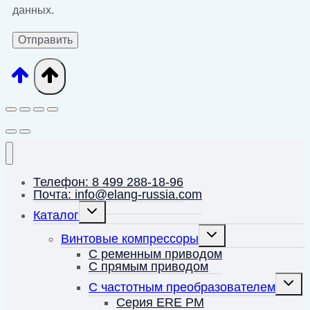
данных.
Телефон: 8 499 288-18-96
Почта: info@elang-russia.com
Переключить
Каталог
дочернее
меню
Переключить
Винтовые компрессоры
дочернее
меню
С ременным приводом
С прямым приводом
Перек
С частотным преобразователем
дочерн
меню
Серия ERE PM