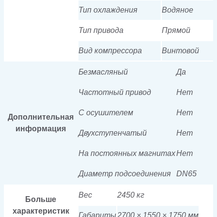
Тип охлаждения
Водяное
Тип привода
Прямой
Вид компрессора
Винтовой
Безмасляный
Да
Частотный привод
Нет
С осушителем
Нет
Дополнительная
информация
Двухступенчатый
Нет
На постоянных магнитах
Нет
Диаметр подсоединения
DN65
Вес
2450 кг
Больше
характеристик
Габариты
2700 × 1550 × 1750 мм