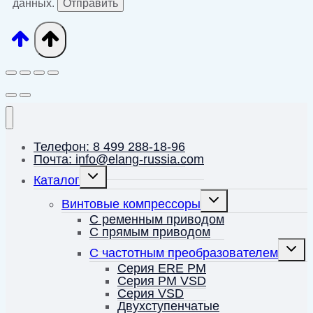
данных.
Телефон: 8 499 288-18-96
Почта: info@elang-russia.com
Переключить
Каталог
дочернее
меню
Переключить
Винтовые компрессоры
дочернее
меню
С ременным приводом
С прямым приводом
Перек
С частотным преобразователем
дочерн
меню
Серия ERE PM
Серия PM VSD
Серия VSD
Двухступенчатые