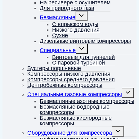
На ресивере с осушителем
Для природного газа
Переключить
Безмасляные
дочернее
меню
С впрыском воды
Низкого давления
Сухие
Дизельные винтовые компрессоры
Переключить
Специальные
дочернее
меню
Винтовые для туннелей
С паровой турбиной
Бустеры поршневые
Компрессоры низкого давления
Компрессоры среднего давления
Центробежные компрессоры
Перекл
Специальные газовые компрессоры
дочерн
меню
Безмасляные азотные компрессоры
Безмасляные водородные
компрессоры
Безмасляные кислородные
компрессоры
Переключить
Оборудование для компрессора
дочернее
меню