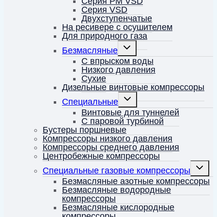
Серия PM VSD
Серия VSD
Двухступенчатые
На ресивере с осушителем
Для природного газа
Переключить
Безмасляные
дочернее
меню
С впрыском воды
Низкого давления
Сухие
Дизельные винтовые компрессоры
Переключить
Специальные
дочернее
меню
Винтовые для туннелей
С паровой турбиной
Бустеры поршневые
Компрессоры низкого давления
Компрессоры среднего давления
Центробежные компрессоры
Перекл
Специальные газовые компрессоры
дочерн
меню
Безмасляные азотные компрессоры
Безмасляные водородные
компрессоры
Безмасляные кислородные
компрессоры