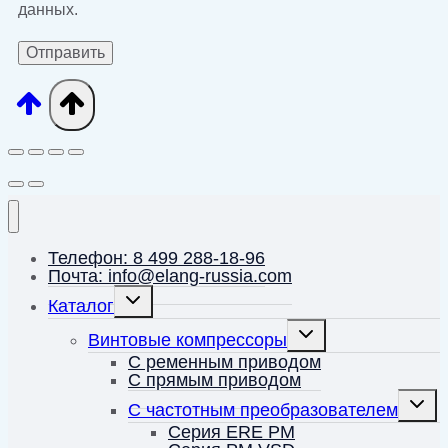
данных.
Телефон: 8 499 288-18-96
Почта: info@elang-russia.com
Переключить
Каталог
дочернее
меню
Переключить
Винтовые компрессоры
дочернее
меню
С ременным приводом
С прямым приводом
Перек
С частотным преобразователем
дочерн
меню
Серия ERE PM