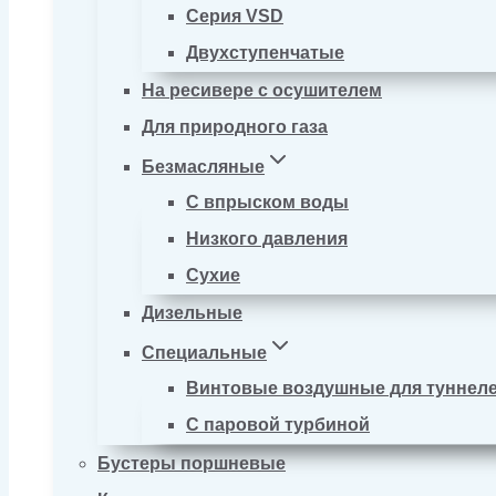
Серия VSD
Двухступенчатые
На ресивере с осушителем
Для природного газа
Безмасляные
С впрыском воды
Низкого давления
Сухие
Дизельные
Специальные
Винтовые воздушные для туннел
С паровой турбиной
Бустеры поршневые