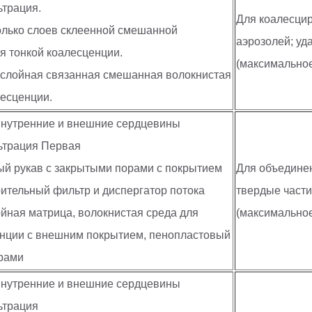
ьтрация.
Для коалесци
олько слоев склеенной смешанной
аэрозолей; уд
я тонкой коалесценции.
(максимальное
ослойная связанная смешанная волокнистая
лесценции.
внутренние и внешние сердцевины
ьтрация Первая
ый рукав с закрытыми порами с покрытием
Для объединен
рительный фильтр и диспергатор потока
твердые части
ойная матрица, волокнистая среда для
(максимальное
енции с внешним покрытием, пенопластовый
орами
внутренние и внешние сердцевины
ьтрация