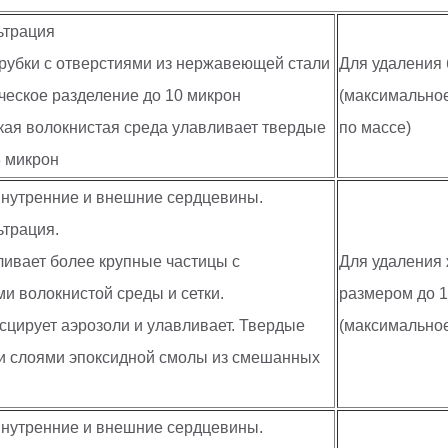
ьтрация
трубки с отверстиями из нержавеющей стали
Для удаления 
еское разделение до 10 микрон
(максимальное
окая волокнистая среда улавливает твердые
по массе)
3 микрон
внутренние и внешние сердцевины.
ьтрация.
ливает более крупные частицы с
Для удаления 
 волокнистой среды и сетки.
размером до 1
есцирует аэрозоли и улавливает. Твердые
(максимальное
ми слоями эпоксидной смолы из смешанных
внутренние и внешние сердцевины.