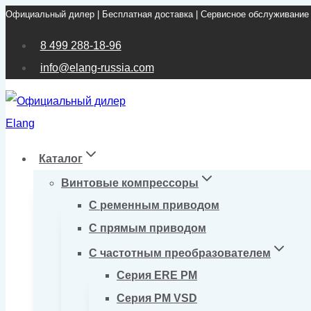
Официальный дилер | Бесплатная доставка | Сервисное обслуживание
Перейти
к
8 499 288-18-96
содержимому
info@elang-russia.com
Каталог
Винтовые компрессоры
С ременным приводом
С прямым приводом
С частотным преобразователем
Серия ERE PM
Серия PM VSD