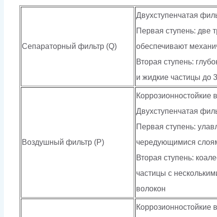
Двухступенчатая фил
Первая ступень: две 
Сепараторный фильтр (Q)
обеспечивают механич
Вторая ступень: глуб
и жидкие частицы до 
Коррозионностойкие 
Двухступенчатая фил
Первая ступень: улав
Воздушный фильтр (P)
чередующимися слоями
Вторая ступень: коал
частицы с нескольки
волокон
Коррозионностойкие 