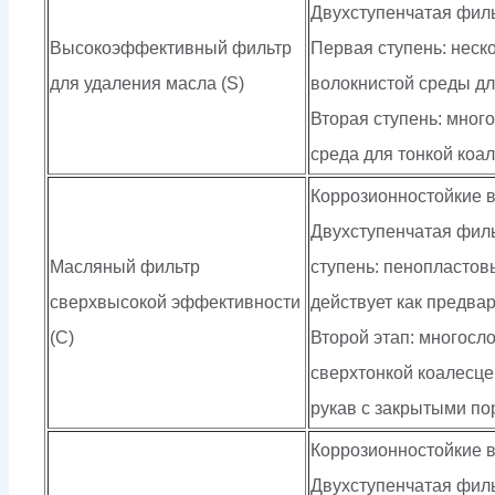
Двухступенчатая фил
Высокоэффективный фильтр
Первая ступень: неск
для удаления масла (S)
волокнистой среды дл
Вторая ступень: мног
среда для тонкой коа
Коррозионностойкие 
Двухступенчатая фил
Масляный фильтр
ступень: пенопластов
сверхвысокой эффективности
действует как предва
(C)
Второй этап: многосл
сверхтонкой коалесц
рукав с закрытыми п
Коррозионностойкие 
Двухступенчатая фил