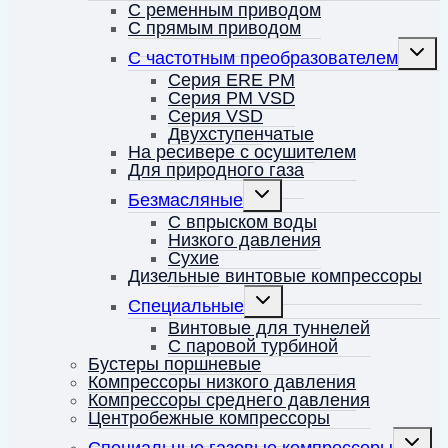
меню
С ременным приводом
С прямым приводом
Перек
С частотным преобразователем
дочерн
меню
Серия ERE PM
Серия PM VSD
Серия VSD
Двухступенчатые
На ресивере с осушителем
Для природного газа
Переключить
Безмасляные
дочернее
меню
С впрыском воды
Низкого давления
Сухие
Дизельные винтовые компрессоры
Переключить
Специальные
дочернее
меню
Винтовые для туннелей
С паровой турбиной
Бустеры поршневые
Компрессоры низкого давления
Компрессоры среднего давления
Центробежные компрессоры
Перекл
Специальные газовые компрессоры