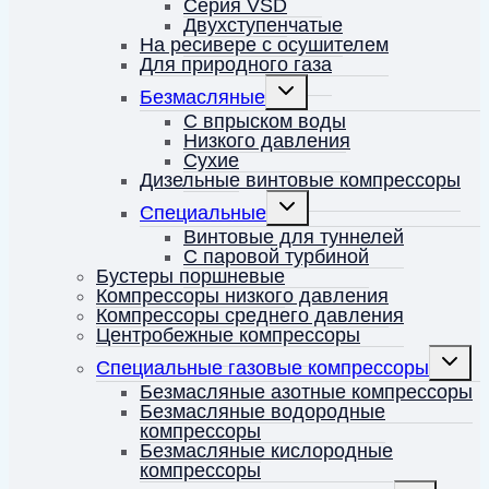
Серия VSD
Двухступенчатые
На ресивере с осушителем
Для природного газа
Переключить
Безмасляные
дочернее
меню
С впрыском воды
Низкого давления
Сухие
Дизельные винтовые компрессоры
Переключить
Специальные
дочернее
меню
Винтовые для туннелей
С паровой турбиной
Бустеры поршневые
Компрессоры низкого давления
Компрессоры среднего давления
Центробежные компрессоры
Перекл
Специальные газовые компрессоры
дочерн
меню
Безмасляные азотные компрессоры
Безмасляные водородные
компрессоры
Безмасляные кислородные
компрессоры