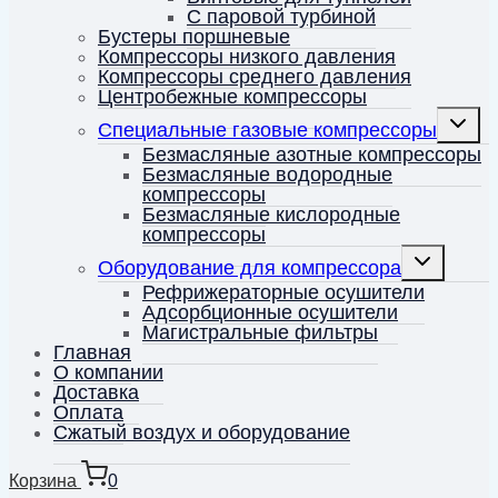
С паровой турбиной
Бустеры поршневые
Компрессоры низкого давления
Компрессоры среднего давления
Центробежные компрессоры
Перекл
Специальные газовые компрессоры
дочерн
меню
Безмасляные азотные компрессоры
Безмасляные водородные
компрессоры
Безмасляные кислородные
компрессоры
Переключить
Оборудование для компрессора
дочернее
меню
Рефрижераторные осушители
Адсорбционные осушители
Магистральные фильтры
Главная
О компании
Доставка
Оплата
Сжатый воздух и оборудование
Корзина
0