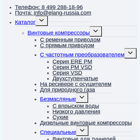
Телефон: 8 499 288-18-96
Почта: info@elang-russia.com
Переключить
Каталог
дочернее
меню
Переключить
Винтовые компрессоры
дочернее
меню
С ременным приводом
С прямым приводом
Перек
С частотным преобразователем
дочерн
меню
Серия ERE PM
Серия PM VSD
Серия VSD
Двухступенчатые
На ресивере с осушителем
Для природного газа
Переключить
Безмасляные
дочернее
меню
С впрыском воды
Низкого давления
Сухие
Дизельные винтовые компрессоры
Переключить
Специальные
дочернее
меню
Винтовые для туннелей