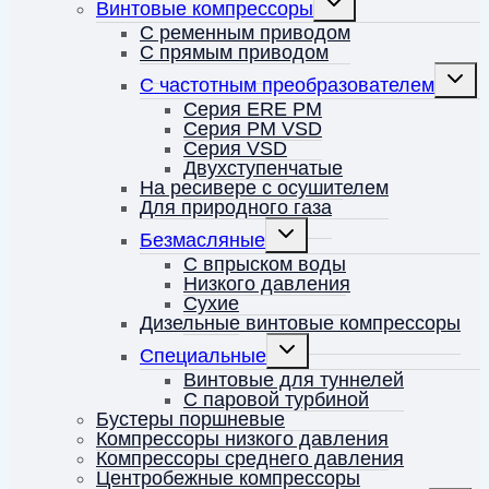
Винтовые компрессоры
дочернее
меню
С ременным приводом
С прямым приводом
Перек
С частотным преобразователем
дочерн
меню
Серия ERE PM
Серия PM VSD
Серия VSD
Двухступенчатые
На ресивере с осушителем
Для природного газа
Переключить
Безмасляные
дочернее
меню
С впрыском воды
Низкого давления
Сухие
Дизельные винтовые компрессоры
Переключить
Специальные
дочернее
меню
Винтовые для туннелей
С паровой турбиной
Бустеры поршневые
Компрессоры низкого давления
Компрессоры среднего давления
Центробежные компрессоры