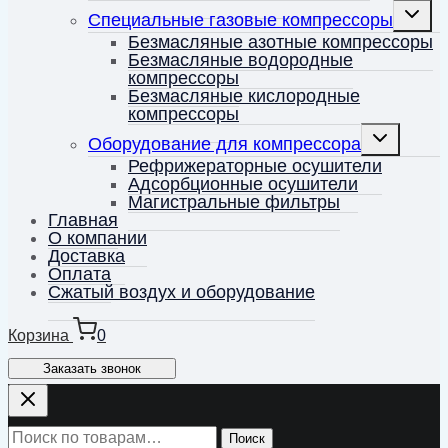
Перекл
Специальные газовые компрессоры
дочерн
меню
Безмасляные азотные компрессоры
Безмасляные водородные
компрессоры
Безмасляные кислородные
компрессоры
Переключить
Оборудование для компрессора
дочернее
меню
Рефрижераторные осушители
Адсорбционные осушители
Магистральные фильтры
Главная
О компании
Доставка
Оплата
Сжатый воздух и оборудование
Корзина
0
Заказать звонок
Искать:
Поиск