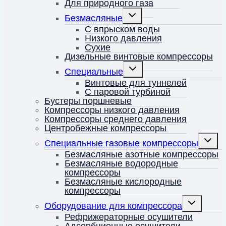
Для природного газа
Переключить
Безмасляные
дочернее
меню
С впрыском воды
Низкого давления
Сухие
Дизельные винтовые компрессоры
Переключить
Специальные
дочернее
меню
Винтовые для туннелей
С паровой турбиной
Бустеры поршневые
Компрессоры низкого давления
Компрессоры среднего давления
Центробежные компрессоры
Перекл
Специальные газовые компрессоры
дочерн
меню
Безмасляные азотные компрессоры
Безмасляные водородные
компрессоры
Безмасляные кислородные
компрессоры
Переключить
Оборудование для компрессора
дочернее
меню
Рефрижераторные осушители
Адсорбционные осушители