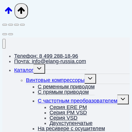
Телефон: 8 499 288-18-96
Почта: info@elang-russia.com
Переключить
Каталог
дочернее
меню
Переключить
Винтовые компрессоры
дочернее
меню
С ременным приводом
С прямым приводом
Перек
С частотным преобразователем
дочерн
меню
Серия ERE PM
Серия PM VSD
Серия VSD
Двухступенчатые
На ресивере с осушителем