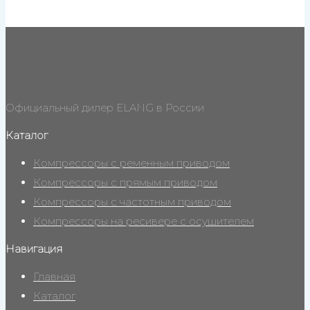
Официальный дилер ELANG в России
Каталог
Компрессоры с ременным приводом
Компрессоры с прямым приводом
Компрессоры с частотным приводом
Компрессоры на ресивере с осушителем
Навигация
Главная
Каталог