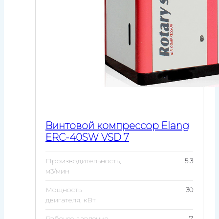
Винтовой компрессор Elang
ERC-40SW VSD 7
Производительность,
5.3
м3/мин
Мощность
30
двигателя, кВт
Рабочее давление,
7