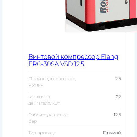
Винтовой компрессор Elang
ERC-30SA VSD 12.5
Производительность,
2.5
м3/мин
Мощность
22
двигателя, кВт
Рабочее давление,
12.5
бар
Тип привода
Прямой