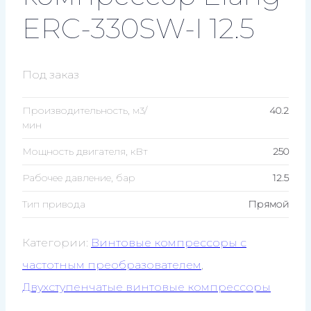
ERC-330SW-I 12.5
Под заказ
Производительность, м3/
40.2
мин
Мощность двигателя, кВт
250
Рабочее давление, бар
12.5
Тип привода
Прямой
Категории:
Винтовые компрессоры с
частотным преобразователем
,
Двухступенчатые винтовые компрессоры