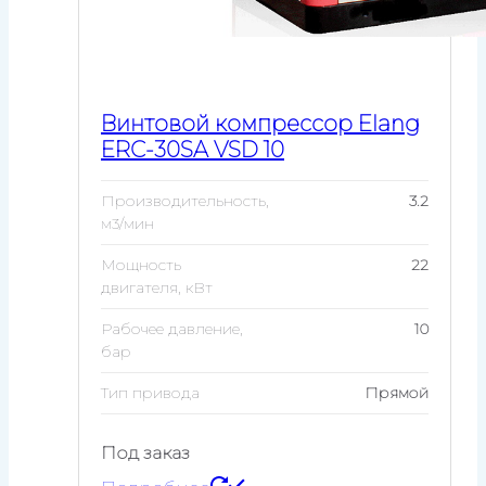
Винтовой компрессор Elang
ERC-30SA VSD 10
Производительность,
3.2
м3/мин
Мощность
22
двигателя, кВт
Рабочее давление,
10
бар
Тип привода
Прямой
Под заказ