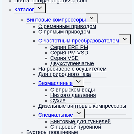
Почта: info@elang-russia.com
Переключить
Каталог
дочернее
меню
Переключить
Винтовые компрессоры
дочернее
меню
С ременным приводом
С прямым приводом
Перек
С частотным преобразователем
дочерн
меню
Серия ERE PM
Серия PM VSD
Серия VSD
Двухступенчатые
На ресивере с осушителем
Для природного газа
Переключить
Безмасляные
дочернее
меню
С впрыском воды
Низкого давления
Сухие
Дизельные винтовые компрессоры
Переключить
Специальные
дочернее
меню
Винтовые для туннелей
С паровой турбиной
Бустеры поршневые