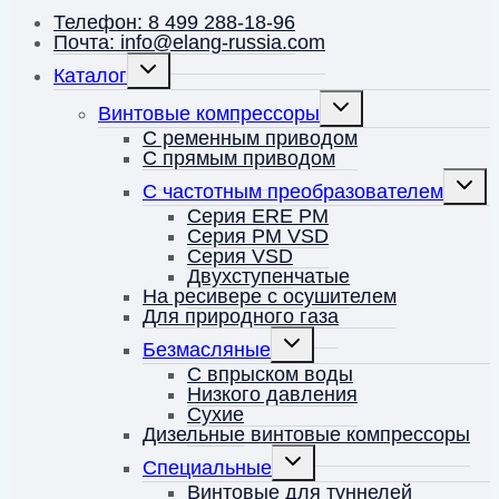
Телефон: 8 499 288-18-96
Почта: info@elang-russia.com
Переключить
Каталог
дочернее
меню
Переключить
Винтовые компрессоры
дочернее
меню
С ременным приводом
С прямым приводом
Перек
С частотным преобразователем
дочерн
меню
Серия ERE PM
Серия PM VSD
Серия VSD
Двухступенчатые
На ресивере с осушителем
Для природного газа
Переключить
Безмасляные
дочернее
меню
С впрыском воды
Низкого давления
Сухие
Дизельные винтовые компрессоры
Переключить
Специальные
дочернее
меню
Винтовые для туннелей