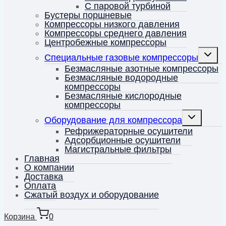
С паровой турбиной
Бустеры поршневые
Компрессоры низкого давления
Компрессоры среднего давления
Центробежные компрессоры
Перекл
Специальные газовые компрессоры
дочерн
меню
Безмасляные азотные компрессоры
Безмасляные водородные
компрессоры
Безмасляные кислородные
компрессоры
Переключить
Оборудование для компрессора
дочернее
меню
Рефрижераторные осушители
Адсорбционные осушители
Магистральные фильтры
Главная
О компании
Доставка
Оплата
Сжатый воздух и оборудование
Корзина
0