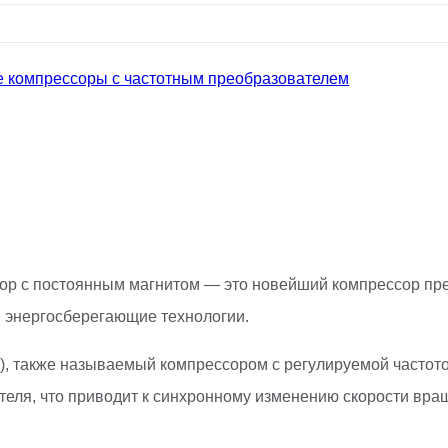
 компрессоры с частотным преобразователем
р с постоянным магнитом — это новейший компрессор прев
 энергосберегающие технологии.
, также называемый компрессором с регулируемой частотой
еля, что приводит к синхронному изменению скорости вращ