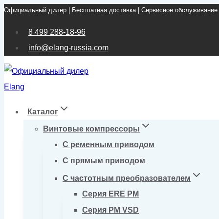
Официальный дилер | Бесплатная доставка | Сервисное обслуживание
Перейти
к
8 499 288-18-96
содержимому
info@elang-russia.com
Каталог
Винтовые компрессоры
С ременным приводом
С прямым приводом
С частотным преобразователем
Серия ERE PM
Серия PM VSD