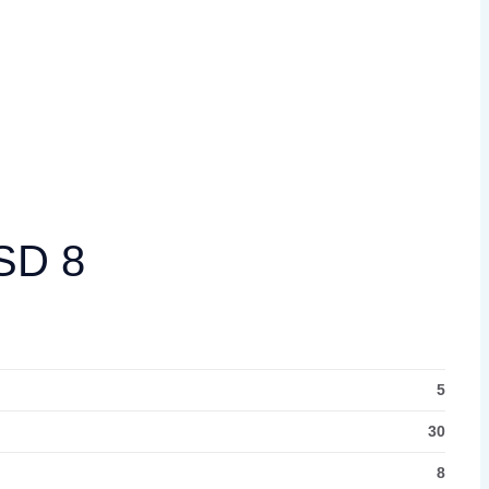
SD 8
5
30
8