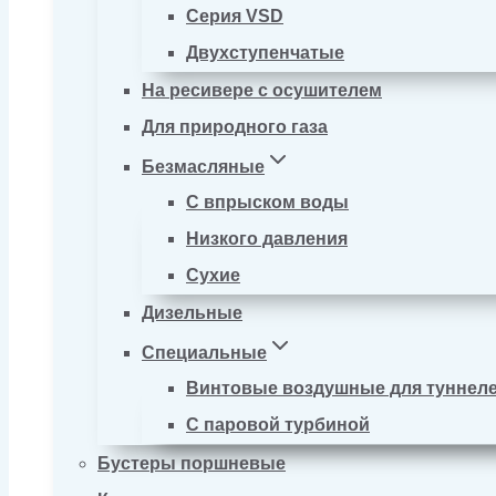
Серия VSD
Двухступенчатые
На ресивере с осушителем
Для природного газа
Безмасляные
С впрыском воды
Низкого давления
Сухие
Дизельные
Специальные
Винтовые воздушные для туннел
С паровой турбиной
Бустеры поршневые