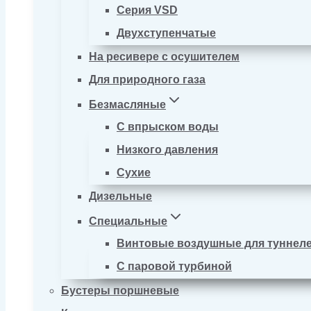
Серия VSD
Двухступенчатые
На ресивере с осушителем
Для природного газа
Безмасляные
С впрыском воды
Низкого давления
Сухие
Дизельные
Специальные
Винтовые воздушные для туннел
С паровой турбиной
Бустеры поршневые