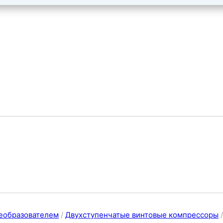
еобразователем
/
Двухступенчатые винтовые компрессоры
/