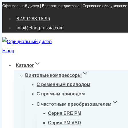
Официальный дилер | Бесплатная доставка | Сервисное обслуживание
Перейти
к
8 499 288-18-96
содержимому
info@elang-russia.com
Каталог
Винтовые компрессоры
С ременным приводом
С прямым приводом
С частотным преобразователем
Серия ERE PM
Серия PM VSD