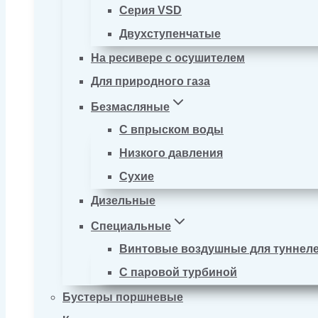
Серия VSD
Двухступенчатые
На ресивере с осушителем
Для природного газа
Безмасляные
С впрыском воды
Низкого давления
Сухие
Дизельные
Специальные
Винтовые воздушные для туннел
С паровой турбиной
Бустеры поршневые