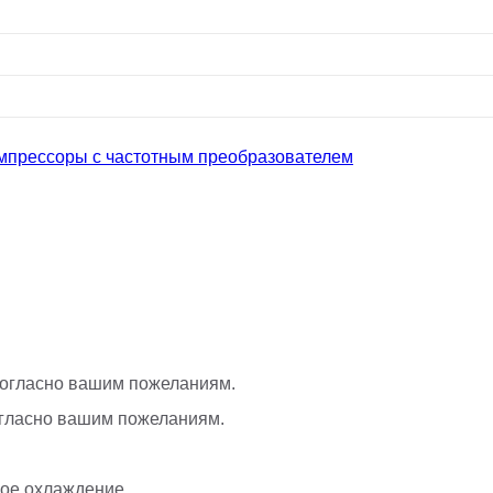
мпрессоры с частотным преобразователем
 согласно вашим пожеланиям.
 согласно вашим пожеланиям.
ное охлаждение