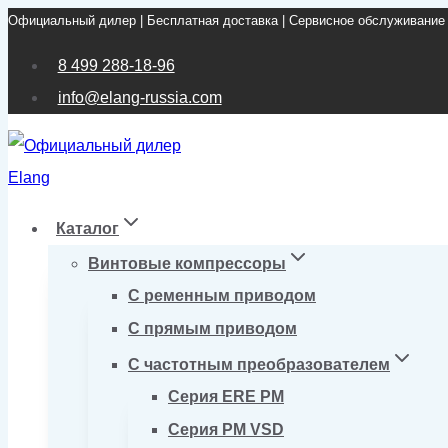
Официальный дилер | Бесплатная доставка | Сервисное обслуживание
Перейти
к
8 499 288-18-96
содержимому
info@elang-russia.com
Каталог
Винтовые компрессоры
С ременным приводом
С прямым приводом
С частотным преобразователем
Серия ERE PM
Серия PM VSD