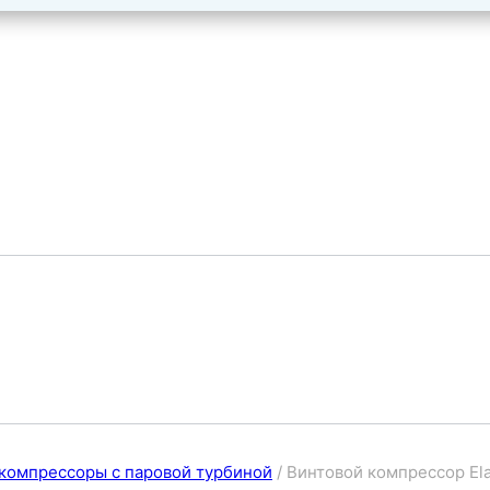
компрессоры с паровой турбиной
/
Винтовой компрессор El