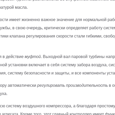
атурой масла.
рости имеет жизненно важное значение для нормальной раб
 службы, в свою очередь, критически определяет работу си
стики клапана регулирования скорости стали гибкими, своб
я в действие
муфтой
. Выходной вал паровой турбины нап
ной установки включает в себя систему забора воздуха, си
ния, систему безопасности и защиты, и все компоненты ус
сору автоматически
регулировать производительность
в о
уха.
всю систему воздушного компрессора, а благодаря просто
 агрегата. Кроме того, этот главный контроллер имеет фу