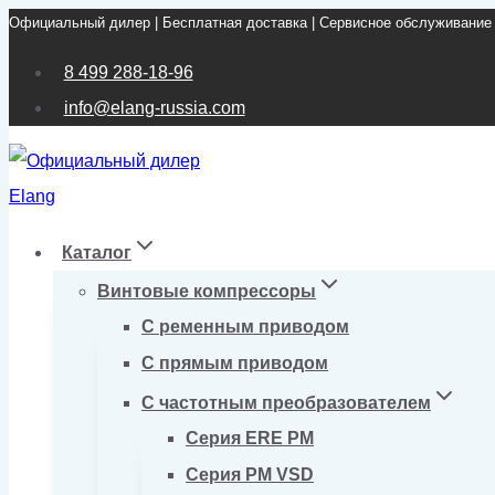
Официальный дилер | Бесплатная доставка | Сервисное обслуживание
Перейти
к
8 499 288-18-96
содержимому
info@elang-russia.com
Каталог
Винтовые компрессоры
С ременным приводом
С прямым приводом
С частотным преобразователем
Серия ERE PM
Серия PM VSD