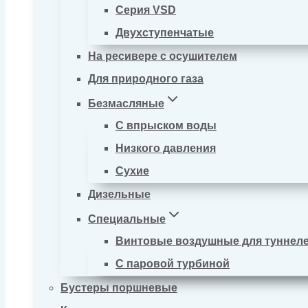
Серия VSD
Двухступенчатые
На ресивере с осушителем
Для природного газа
Безмасляные
С впрыском воды
Низкого давления
Сухие
Дизельные
Специальные
Винтовые воздушные для туннел
С паровой турбиной
Бустеры поршневые