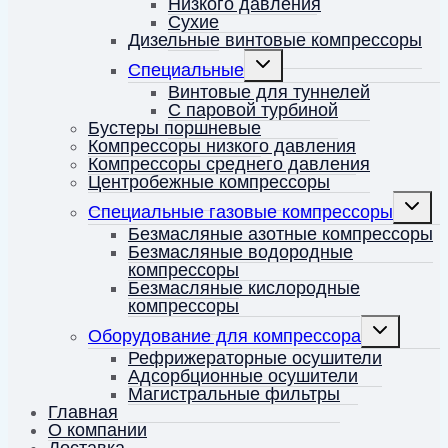
Низкого давления
Сухие
Дизельные винтовые компрессоры
Переключить
Специальные
дочернее
меню
Винтовые для туннелей
С паровой турбиной
Бустеры поршневые
Компрессоры низкого давления
Компрессоры среднего давления
Центробежные компрессоры
Перекл
Специальные газовые компрессоры
дочерн
меню
Безмасляные азотные компрессоры
Безмасляные водородные
компрессоры
Безмасляные кислородные
компрессоры
Переключить
Оборудование для компрессора
дочернее
меню
Рефрижераторные осушители
Адсорбционные осушители
Магистральные фильтры
Главная
О компании