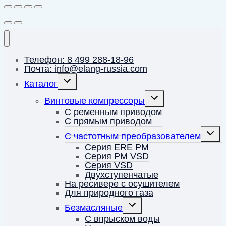
Телефон: 8 499 288-18-96
Почта: info@elang-russia.com
Переключить
Каталог
дочернее
меню
Переключить
Винтовые компрессоры
дочернее
меню
С ременным приводом
С прямым приводом
Перек
С частотным преобразователем
дочерн
меню
Серия ERE PM
Серия PM VSD
Серия VSD
Двухступенчатые
На ресивере с осушителем
Для природного газа
Переключить
Безмасляные
дочернее
меню
С впрыском воды